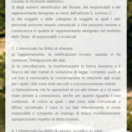
l’ausilio di strumenti elettronici;
d) degli estremi identificativi del titolare, dei responsabili e del
rappresentante designato ai sensi dell’articolo 5, comma 2;
e) dei soggetti o delle categorie di soggetti ai quali i dati
personali possono essere comunicati o che possono venirne a
conoscenza in qualità di rappresentante designato nel territorio
dello Stato, di responsabili o incaricati.
3. L’interessato ha diritto di ottenere:
a) l'aggiornamento, la rettificazione ovvero, quando vi ha
interesse, l'integrazione dei dati;
b) la cancellazione, la trasformazione in forma anonima o il
blocco dei dati trattati in violazione di legge, compresi quelli di
cui non è necessaria la conservazione in relazione agli scopi
per i quali i dati sono stati raccolti o successivamente trattati;
c) l'attestazione che le operazioni di cui alle lettere a) e b) sono
state portate a conoscenza, anche per quanto riguarda il loro
contenuto, di coloro ai quali i dati sono stati comunicati o
diffusi, eccettuato il caso in cui tale adempimento si rivela
impossibile o comporta un impiego di mezzi manifestamente
sproporzionato rispetto al diritto tutelato.
4. L’interessato ha diritto di opporsi, in tutto o in parte: