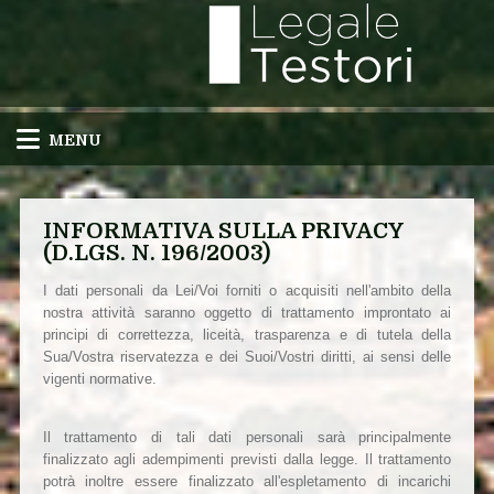
MENU
INFORMATIVA SULLA PRIVACY
(D.LGS. N. 196/2003)
I dati personali da Lei/Voi forniti o acquisiti nell'ambito della
nostra attività saranno oggetto di trattamento improntato ai
principi di correttezza, liceità, trasparenza e di tutela della
Sua/Vostra riservatezza e dei Suoi/Vostri diritti, ai sensi delle
vigenti normative.
Il trattamento di tali dati personali sarà principalmente
finalizzato agli adempimenti previsti dalla legge. Il trattamento
potrà inoltre essere finalizzato all'espletamento di incarichi