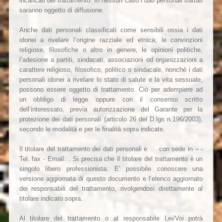
incaricati del trattamento. In nessun caso i dati personali trattati
saranno oggetto di diffusione.
Anche dati personali classificati come sensibili ossia i dati
idonei a rivelare l’origine razziale ed etnica, le convinzioni
religiose, filosofiche o altro in genere, le opinioni politiche,
l’adesione a partiti, sindacati, associazioni od organizzazioni a
carattere religioso, filosofico, politico o sindacale, nonché i dati
personali idonei a rivelare lo stato di salute e la vita sessuale,
possono essere oggetto di trattamento. Ciò per adempiere ad
un obbligo di legge oppure con il consenso scritto
dell’interessato, previa autorizzazione del Garante per la
protezione dei dati personali (articolo 26 del D.lgs n.196/2003),
secondo le modalità e per le finalità sopra indicate.
Il titolare del trattamento dei dati personali è con sede in – -
Tel. fax - Email: . Si precisa che il titolare del trattamento è un
singolo libero professionista. E’ possibile conoscere una
versione aggiornata di questo documento e l’elenco aggiornato
dei responsabili del trattamento, rivolgendosi direttamente al
titolare indicato sopra.
Al titolare del trattamento o al responsabile Lei/Voi potrà