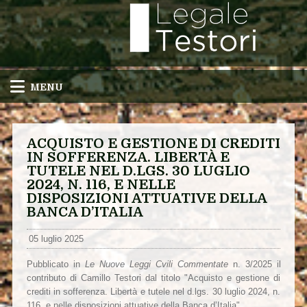
MENU
ACQUISTO E GESTIONE DI CREDITI
IN SOFFERENZA. LIBERTÀ E
TUTELE NEL D.LGS. 30 LUGLIO
2024, N. 116, E NELLE
DISPOSIZIONI ATTUATIVE DELLA
BANCA D’ITALIA
05 luglio 2025
Pubblicato in
Le Nuove Leggi Cvili Commentate
n. 3/2025 il
contributo di Camillo Testori dal titolo "Acquisto e gestione di
crediti in sofferenza. Libertà e tutele nel d.lgs. 30 luglio 2024, n.
116, e nelle disposizioni attuative della Banca d’Italia".