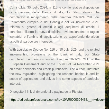
Con il d.lgs. 30 luglio 2024, n. 116, e con le relative disposizioni
di attuazione della Banca d’Italia, lo Stato italiano ha
completato il recepimento della direttiva 2021/2167/UE del
Parlamento europeo e del Consiglio del 24 novembre 2021,
relativa ai gestori di crediti e agli acquirenti di crediti. Il
contributo illustra la nuova disciplina, evidenziandone le ragioni
ispiratrici e l’ambito di applicazione ed approfondendo alcuni
aspetti di particolare interesse.
With Legislative Decree No. 116 of 30 July 2024 and the related
implementing provisions of the Bank of Italy, our State
completed the transposition of Directive 2021/2167/EU of the
European Parliament and of the Council of 24 November 2021
on credit servicers and credit purchasers. The author illustrates
the new regulation, highlighting the reasons behind it and its
scope of application, and delves into some aspects of particular
interest.
Di seguito il link di rimando alla pagina della Rivista:
https://edicolaprofessionale.com/#id=10AR0000304438,__m=documen